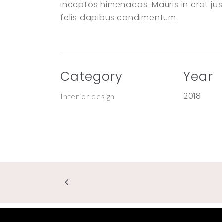
inceptos himenaeos. Mauris in erat ju
felis dapibus condimentum.
Category
Year
2018
Interior design