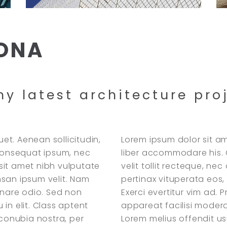
LONA
y latest architecture pro
uet. Aenean sollicitudin,
Lorem ipsum dolor sit am
 consequat ipsum, nec
liber accommodare his. 
o sit amet nibh vulputate
velit tollit recteque, n
msan ipsum velit. Nam
pertinax vituperata eos, 
rnare odio. Sed non
Exerci evertitur vim ad. 
in elit. Class aptent
appareat facilisi modera
 conubia nostra, per
Lorem melius offendit u