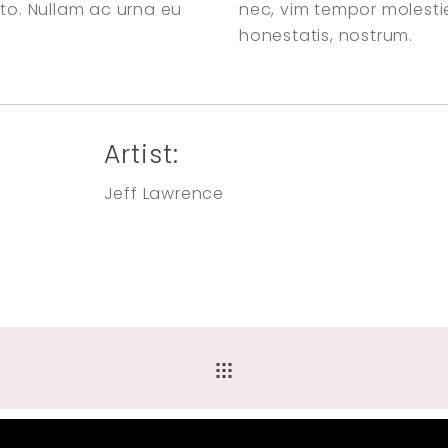
sto. Nullam ac urna eu
nec, vim tempor molest
honestatis, nostrum.
Artist:
Jeff Lawrence