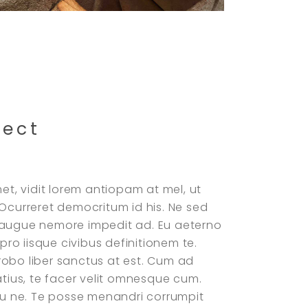
ject
et, vidit lorem antiopam at mel, ut
Ocurreret democritum id his. Ne sed
ec augue nemore impedit ad. Eu aeterno
pro iisque civibus definitionem te.
Probo liber sanctus at est. Cum ad
tius, te facer velit omnesque cum.
su ne. Te posse menandri corrumpit