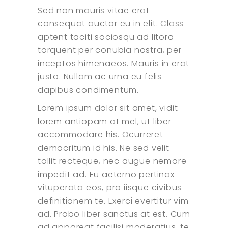
Sed non mauris vitae erat
consequat auctor eu in elit. Class
aptent taciti sociosqu ad litora
torquent per conubia nostra, per
inceptos himenaeos. Mauris in erat
justo. Nullam ac urna eu felis
dapibus condimentum.
Lorem ipsum dolor sit amet, vidit
lorem antiopam at mel, ut liber
accommodare his. Ocurreret
democritum id his. Ne sed velit
tollit recteque, nec augue nemore
impedit ad. Eu aeterno pertinax
vituperata eos, pro iisque civibus
definitionem te. Exerci evertitur vim
ad. Probo liber sanctus at est. Cum
ad appareat facilisi moderatius, te