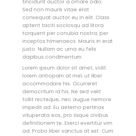
tincidunt auctor a ornare odio.
Sed non mauris vitae erat
consequat auctor eu in elit. Class
aptent taciti sociosqu ad litora
torquent per conubia nostra, per
inceptos himenaeos. Mauris in erat
justo. Nullam ac urna eu felis
dapibus condimentum.
Lorem ipsum dolor sit amet, vidit
lorem antiopam at mel, ut liber
accommodare his. Ocurreret
democritum id his. Ne sed velit
tollit recteque, nec augue nemore
impedit ad. Eu aeterno pertinax
vituperata eos, pro iisque civibus
definitionem te. Exerci evertitur vim
ad. Probo liber sanctus at est. Cum