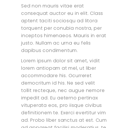
Sed non mauris vitae erat
consequat auctor eu in elit. Class
aptent taciti sociosqu ad litora
torquent per conubia nostra, per
inceptos himenaeos. Mauris in erat
justo. Nullam ac urna eu felis
dapibus condimentum.
Lorem ipsum dolor sit amet, vidit
lorem antiopam at mel, ut liber
accommodare his. Ocurreret
democritum id his. Ne sed velit
tollit recteque, nec augue nemore
impedit ad. Eu aeterno pertinax
vituperata eos, pro iisque civibus
definitionem te. Exerci evertitur vim
ad. Probo liber sanctus at est. Cum
ad appareat facilisi moderatius, te