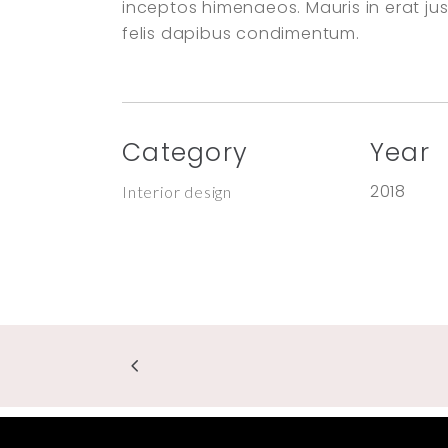
inceptos himenaeos. Mauris in erat ju
felis dapibus condimentum.
Category
Year
2018
Interior design