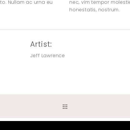
sto. Nullam ac urna eu
nec, vim tempor molest
honestatis, nostrum.
Artist:
Jeff Lawrence