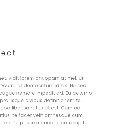
ject
et, vidit lorem antiopam at mel, ut
Ocurreret democritum id his. Ne sed
ec augue nemore impedit ad. Eu aeterno
pro iisque civibus definitionem te.
Probo liber sanctus at est. Cum ad
tius, te facer velit omnesque cum.
su ne. Te posse menandri corrumpit