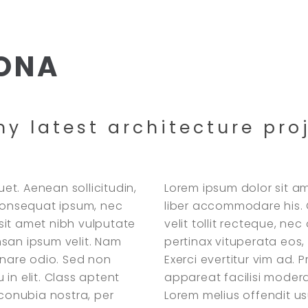
LONA
y latest architecture pro
uet. Aenean sollicitudin,
Lorem ipsum dolor sit am
 consequat ipsum, nec
liber accommodare his. 
o sit amet nibh vulputate
velit tollit recteque, n
msan ipsum velit. Nam
pertinax vituperata eos, 
rnare odio. Sed non
Exerci evertitur vim ad. 
in elit. Class aptent
appareat facilisi modera
 conubia nostra, per
Lorem melius offendit u